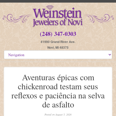
(248) 347-0303
41990 Grand River Ave.
Novi, MI 48375
Aventuras épicas com
chickenroad testam seus
reflexos e paciência na selva
de asfalto
Posted on
August 5, 2026