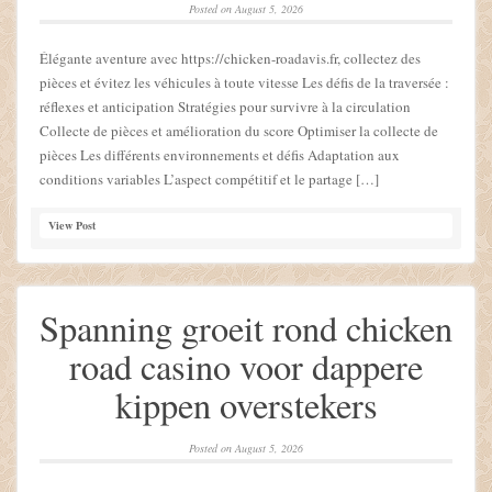
Posted on
August 5, 2026
Élégante aventure avec https://chicken-roadavis.fr, collectez des
pièces et évitez les véhicules à toute vitesse Les défis de la traversée :
réflexes et anticipation Stratégies pour survivre à la circulation
Collecte de pièces et amélioration du score Optimiser la collecte de
pièces Les différents environnements et défis Adaptation aux
conditions variables L’aspect compétitif et le partage […]
View Post
Spanning groeit rond chicken
road casino voor dappere
kippen overstekers
Posted on
August 5, 2026