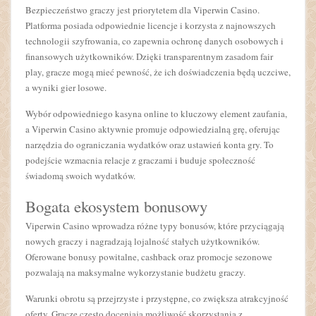
Bezpieczeństwo graczy jest priorytetem dla Viperwin Casino.
Platforma posiada odpowiednie licencje i korzysta z najnowszych
technologii szyfrowania, co zapewnia ochronę danych osobowych i
finansowych użytkowników. Dzięki transparentnym zasadom fair
play, gracze mogą mieć pewność, że ich doświadczenia będą uczciwe,
a wyniki gier losowe.
Wybór odpowiedniego kasyna online to kluczowy element zaufania,
a Viperwin Casino aktywnie promuje odpowiedzialną grę, oferując
narzędzia do ograniczania wydatków oraz ustawień konta gry. To
podejście wzmacnia relacje z graczami i buduje społeczność
świadomą swoich wydatków.
Bogata ekosystem bonusowy
Viperwin Casino wprowadza różne typy bonusów, które przyciągają
nowych graczy i nagradzają lojalność stałych użytkowników.
Oferowane bonusy powitalne, cashback oraz promocje sezonowe
pozwalają na maksymalne wykorzystanie budżetu graczy.
Warunki obrotu są przejrzyste i przystępne, co zwiększa atrakcyjność
oferty. Gracze często doceniają możliwość skorzystania z