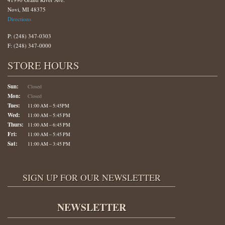
Novi, MI 48375
Directions
P: (248) 347-0303
F: (248) 347-0000
STORE HOURS
Sun:
Closed
Mon:
Closed
Tues:
11:00 AM – 5:45PM
Wed:
11:00 AM – 5:45 PM
Thurs:
11:00 AM – 6:45 PM
Fri:
11:00 AM – 5:45 PM
Sat:
11:00 AM – 3:45 PM
SIGN UP FOR OUR NEWSLETTER
NEWSLETTER