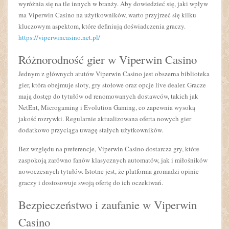
wyróżnia się na tle innych w branży. Aby dowiedzieć się, jaki wpływ
ma Viperwin Casino na użytkowników, warto przyjrzeć się kilku
kluczowym aspektom, które definiują doświadczenia graczy.
https://viperwincasino.net.pl/
Różnorodność gier w Viperwin Casino
Jednym z głównych atutów Viperwin Casino jest obszerna biblioteka
gier, która obejmuje sloty, gry stołowe oraz opcje live dealer. Gracze
mają dostęp do tytułów od renomowanych dostawców, takich jak
NetEnt, Microgaming i Evolution Gaming, co zapewnia wysoką
jakość rozrywki. Regularnie aktualizowana oferta nowych gier
dodatkowo przyciąga uwagę stałych użytkowników.
Bez względu na preferencje, Viperwin Casino dostarcza gry, które
zaspokoją zarówno fanów klasycznych automatów, jak i miłośników
nowoczesnych tytułów. Istotne jest, że platforma gromadzi opinie
graczy i dostosowuje swoją ofertę do ich oczekiwań.
Bezpieczeństwo i zaufanie w Viperwin
Casino