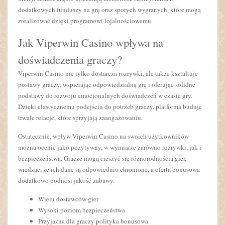
dodatkowych funduszy na grę oraz sporych wygranych, które mogą
zrealizować dzięki programowi lojalnościowemu.
Jak Viperwin Casino wpływa na
doświadczenia graczy?
Viperwin Casino nie tylko dostarcza rozrywki, ale także kształtuje
postawy graczy, wspierając odpowiedzialną grę i oferując solidne
podstawy do rozwoju emocjonalnych doświadczeń w czasie gry.
Dzięki elastycznemu podejściu do potrzeb graczy, platforma buduje
trwałe relacje, które sprzyjają zaangażowaniu.
Ostatecznie, wpływ Viperwin Casino na swoich użytkowników
można ocenić jako pozytywny, w wymiarze zarówno rozrywki, jak i
bezpieczeństwa. Gracze mogą cieszyć się różnorodnością gier,
wiedząc, że ich dane są odpowiednio chronione, a oferta bonusowa
dodatkowo podnosi jakość zabawy.
Wielu dostawców gier
Wysoki poziom bezpieczeństwa
Przyjazna dla graczy polityka bonusowa