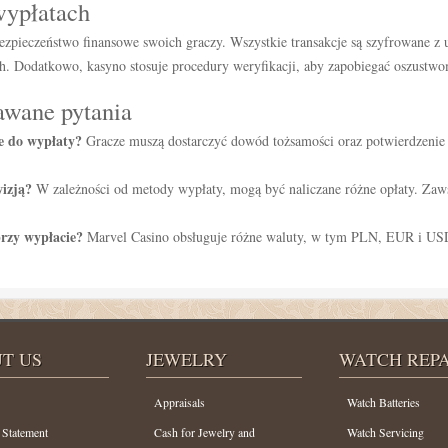
wypłatach
bezpieczeństwo finansowe swoich graczy. Wszystkie transakcje są szyfrowane z
h. Dodatkowo, kasyno stosuje procedury weryfikacji, aby zapobiegać oszust
awane pytania
 do wypłaty?
Gracze muszą dostarczyć dowód tożsamości oraz potwierdzenie 
wizją?
W zależności od metody wypłaty, mogą być naliczane różne opłaty. Zaw
przy wypłacie?
Marvel Casino obsługuje różne waluty, w tym PLN, EUR i USD
T US
JEWELRY
WATCH REPA
Appraisals
Watch Batteries
 Statement
Cash for Jewelry and
Watch Servicing