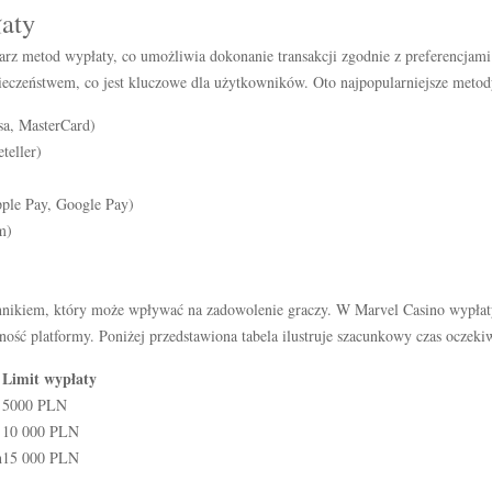
aty
rz metod wypłaty, co umożliwia dokonanie transakcji zgodnie z preferencjami 
zpieczeństwem, co jest kluczowe dla użytkowników. Oto najpopularniejsze meto
sa, MasterCard)
teller)
ple Pay, Google Pay)
m)
ynnikiem, który może wpływać na zadowolenie graczy. W Marvel Casino wypłaty
ność platformy. Poniżej przedstawiona tabela ilustruje szacunkowy czas oczeki
Limit wypłaty
5000 PLN
10 000 PLN
h
15 000 PLN