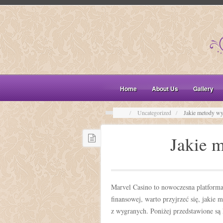
Home
About Us
Gallery
Uncategorized
Jakie metody wy
Jakie 
Marvel Casino to nowoczesna platforma
finansowej, warto przyjrzeć się, jakie
z wygranych. Poniżej przedstawione są