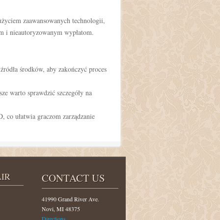
 użyciem zaawansowanych technologii,
wom i nieautoryzowanym wypłatom.
źródła środków, aby zakończyć proces
sze warto sprawdzić szczegóły na
, co ułatwia graczom zarządzanie
IR
CONTACT US
41990 Grand River Ave.
Novi, MI 48375
Directions