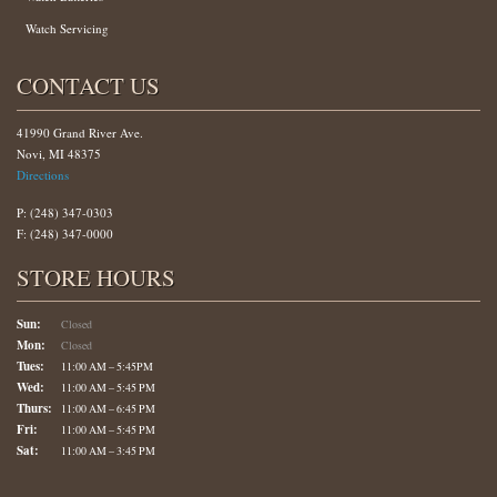
Watch Servicing
CONTACT US
41990 Grand River Ave.
Novi, MI 48375
Directions
P: (248) 347-0303
F: (248) 347-0000
STORE HOURS
Sun:
Closed
Mon:
Closed
Tues:
11:00 AM – 5:45PM
Wed:
11:00 AM – 5:45 PM
Thurs:
11:00 AM – 6:45 PM
Fri:
11:00 AM – 5:45 PM
Sat:
11:00 AM – 3:45 PM