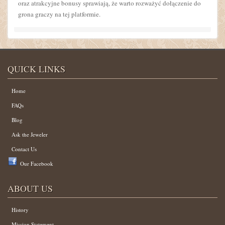
oraz atrakcyjne bonusy sprawiają, że warto rozważyć dołączenie do
grona graczy na tej platformie.
QUICK LINKS
Home
FAQs
Blog
Ask the Jeweler
Contact Us
Our Facebook
ABOUT US
History
Mission Statement