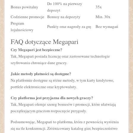
Do 100% na pierwszy
Bonus powitalny
35x
depozyt
Codzienne promocje
Bonusy na depozyty
Min. 30x
Program
Punkty oraz nagrody za grę
Bez wymagań
lojalnościowy
FAQ dotyczące Megapari
Czy Megapari jest bezpieczne?
Tak, Megapari posiada licencję oraz zastosowane technologie
szyfrowania chroniące dane graczy.
Jakie metody płatności są dostępne?
Na platformie dostępne są różne metody, w tym karty kredytowe,
portfele elektroniczne oraz kryptowaluty.
Czy platforma jest przyjazna dla nowych graczy?
Tak, Megapari oferuje szereg bonusów i promocji, które ułatwiają
początkującym graczom rozpoczęcie przygody.
Podsumowując, Megapari to platforma, która z pewnością wyróżnia
się na tle konkurencji. Zróżnicowany katalog gier, bezpieczeństwo