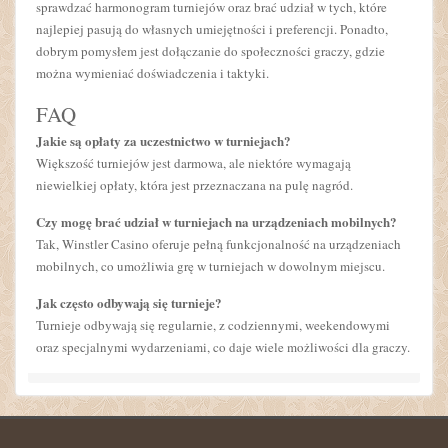
sprawdzać harmonogram turniejów oraz brać udział w tych, które
najlepiej pasują do własnych umiejętności i preferencji. Ponadto,
dobrym pomysłem jest dołączanie do społeczności graczy, gdzie
można wymieniać doświadczenia i taktyki.
FAQ
Jakie są opłaty za uczestnictwo w turniejach?
Większość turniejów jest darmowa, ale niektóre wymagają
niewielkiej opłaty, która jest przeznaczana na pulę nagród.
Czy mogę brać udział w turniejach na urządzeniach mobilnych?
Tak, Winstler Casino oferuje pełną funkcjonalność na urządzeniach
mobilnych, co umożliwia grę w turniejach w dowolnym miejscu.
Jak często odbywają się turnieje?
Turnieje odbywają się regularnie, z codziennymi, weekendowymi
oraz specjalnymi wydarzeniami, co daje wiele możliwości dla graczy.