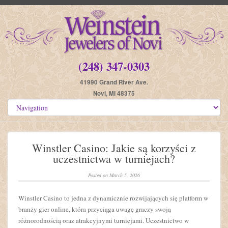
(248) 347-0303
41990 Grand River Ave.
Novi, MI 48375
Winstler Casino: Jakie są korzyści z
uczestnictwa w turniejach?
Posted on
March 5, 2026
Winstler Casino to jedna z dynamicznie rozwijających się platform w
branży gier online, która przyciąga uwagę graczy swoją
różnorodnością oraz atrakcyjnymi turniejami. Uczestnictwo w