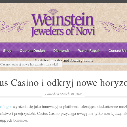
Shop
Custom Design
Diamonds
Watch Repair
Contact Us
Cash for Jewelry and Jewelry Loans
 Casino i odkryj nowe horyzonty rozrywki!
us Casino i odkryj nowe horyz
Posted on
March 30, 2026
no login
wyróżnia się jako innowacyjna platforma, oferująca nieskończone możl
eństwo i przejrzystość. Cactus Casino przyciąga uwagę nie tylko nowicjuszy, a
tujących bonusów.