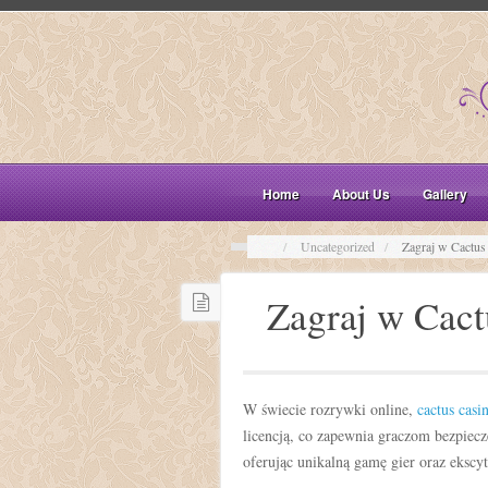
Home
About Us
Gallery
Uncategorized
Zagraj w Cactus
Zagraj w Cact
W świecie rozrywki online,
cactus casi
licencją, co zapewnia graczom bezpiecz
oferując unikalną gamę gier oraz ekscy