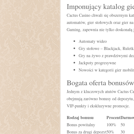
Imponujący katalog gi
Cactus Casino chwali się obszernym kat
automatów, gier stołowych oraz gier 
Gaming, zapewnia nie tylko doskonałą j
Automaty wideo
Gry stołowe – Blackjack, Ruletk
Gry na żywo z prawdziwymi dea
Jackpoty progresywne
Nowości w kategorii gier mobil
Bogata oferta bonusó
Jednym z kluczowych atutów Cactus Cas
obejmują zarówno bonusy od depozytu, 
VIP-punkty i ekskluzywne promocje.
Rodzaj bonusu
Procent
Darmow
Bonus powitalny
100%
50
Bonus za drugi depozyt
50%
30