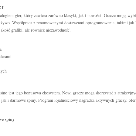
er
alogiem gier, który zawiera zarówno klasyki, jak i nowości. Gracze mogą wybi
na żywo. Współpraca z renomowanymi dostawcami oprogramowania, takimi jak 
akość grafiki, ale również niezawodność.
a
lerami
nych
w
ino jest jego bonusowa ekosystem. Nowi gracze mogą skorzystać z atrakcyjny
jak i darmowe spiny. Program lojalnościowy nagradza aktywnych graczy, oferu
e spiny