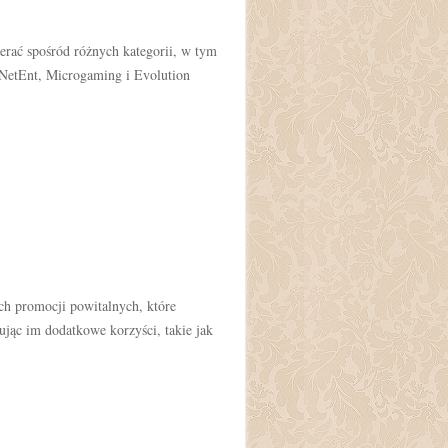
erać spośród różnych kategorii, w tym
NetEnt, Microgaming i Evolution
ch promocji powitalnych, które
jąc im dodatkowe korzyści, takie jak