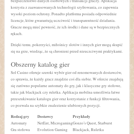
bezpieczeństwo danych osobowych i transakcji graczy. Aplikacja
korzysta z zaawansowanych technologii szyfrowania, co zapewnia
wysoki poziom ochrony. Ponadto platforma posiada odpowiednie
licencje, które gwarantują uczciwość i transparentność działania.
Gracze mogą mieć pewność, że ich środki i dane są w bezpiecznych
rękach.
Dzięki temu, pokerzyści, miłośnicy slotów i innych gier mogą skupić
się na grze, wiedząc, że są chronieni przed nieuczciwymi praktykami.
Obszerny katalog gier
Sol Casino oferuje szeroki wybór gier od renomowanych dostawców,
co sprawia, że każdy gracz znajdzie coś dla siebie. W ofercie znajdują
się zarówno popularne automaty do gry, jak i klasyczne gry stołowe,
takie jak blackjack czy ruletka. Aplikacja mobilna umożliwia łatwe
przeszukiwanie katalogu gier oraz korzystanie z funkcji filtrowania,
co pozwala na szybkie znalezienie ulubionych pozycji.
Rodzaj gry
Dostawcy
Przykłady
Automaty
NetEnt, Microgaming
Gonzo’s Quest, Starburst
Gra stołowa
Evolution Gaming
Blackjack, Ruletka